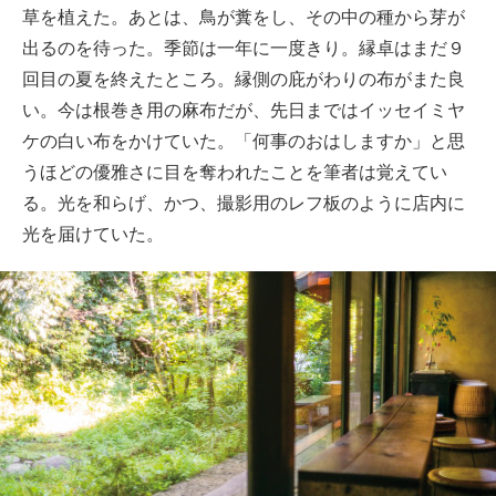
草を植えた。あとは、鳥が糞をし、その中の種から芽が
出るのを待った。季節は一年に一度きり。縁卓はまだ９
回目の夏を終えたところ。縁側の庇がわりの布がまた良
い。今は根巻き用の麻布だが、先日まではイッセイミヤ
ケの白い布をかけていた。「何事のおはしますか」と思
うほどの優雅さに目を奪われたことを筆者は覚えてい
る。光を和らげ、かつ、撮影用のレフ板のように店内に
光を届けていた。