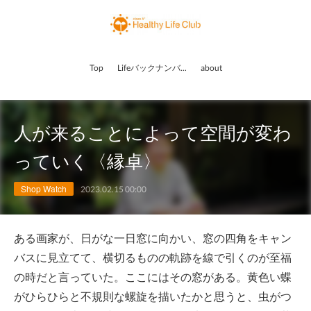
Top
Lifeバックナンバー
about
人が来ることによって空間が変わ
っていく〈縁卓〉
Shop Watch
2023.02.15 00:00
ある画家が、日がな一日窓に向かい、窓の四角をキャン
バスに見立てて、横切るものの軌跡を線で引くのが至福
の時だと言っていた。ここにはその窓がある。黄色い蝶
がひらひらと不規則な螺旋を描いたかと思うと、虫がつ