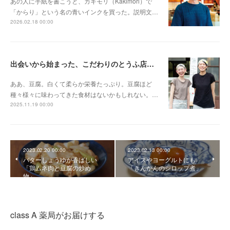
あの人に手紙を書こうと、カキモリ（Kakimori）で
「からり」という名の青いインクを買った。説明文…
2026.02.18 00:00
出会いから始まった、こだわりのとうふ店〈まめなとうふ店〉
ああ、豆腐。白くて柔らか栄養たっぷり。豆腐ほど
種々様々に味わってきた食材はないかもしれない。…
2025.11.19 00:00
2023.02.20 00:00
2023.02.13 00:00
バターしょうゆが香ばしい
アイスやヨーグルトにも
「鶏ムネ肉と豆腐の炒め
「きんかんのシロップ煮」
物」
class A 薬局がお届けする