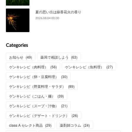
夏の思い出は線香花火の香り
2026.08.04 00:00
Categories
お知らせ
(
49
)
薬局で相談しよう
(
63
)
ゲンキレシピ（肉料理）
(
56
)
ゲンキレシピ（魚料理）
(
27
)
ゲンキレシピ（卵・豆腐料理）
(
30
)
ゲンキレシピ（野菜料理・サラダ）
(
89
)
ゲンキレシピ（ごはん・麺）
(
39
)
ゲンキレシピ（スープ・汁物）
(
21
)
ゲンキレシピ（デザート・ドリンク）
(
26
)
class A セレクト商品
(
29
)
薬剤師コラム
(
24
)