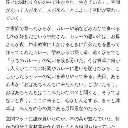
達との関わり合いの中で生かされ、生きている」。空間
があって人が来て、人が来ることによって空間が変わっ
ていく。
大家族で育ったからか、カレーや鍋などみんなで食べる
ものが好きだという中村さん。カレーの思い出は、お母
さんが夜、声楽教室に出かけるときに自分たちを思って
作ってくれたカレー。学校からの帰り道、遠くからでも
「うちのカレー」の匂いを嗅ぎ分けた。今は縁卓に向か
う人々がここでの時間やカレーに思いを馳せながら、も
しかしたらカレーの匂いを辿りやって来る。先日、ある
若者が「おばあちゃんちに来たみたい」と呟いたそう。
おばあちゃんちはここみたいなの？と聞くと、そうでは
ないと言う。ここに来ると、心がしんとする。きっと縁
卓は、みんなの心の奥にある原風景なのだろう。
玄関マットに誰が置いたのか、木の葉が並んでいた。何
かの暗号？取材開始から気付くと５時間も経っていた。