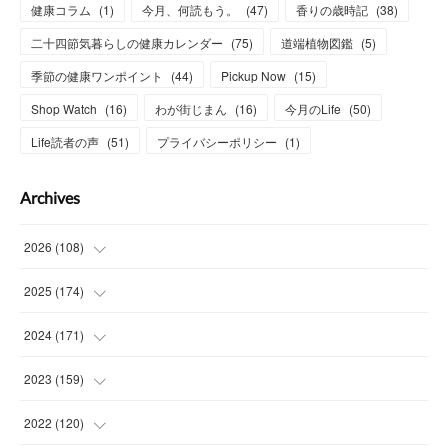
健康コラム
(
1
)
今月、何読もう。
(
47
)
香りの歳時記
(
38
)
二十四節気暮らしの健康カレンダー
(
75
)
道端植物図鑑
(
5
)
季節の健康ワンポイント
(
44
)
Pickup Now
(
15
)
Shop Watch
(
16
)
わが街じまん
(
16
)
今月のLife
(
50
)
Life読者の声
(
51
)
プライバシーポリシー
(
1
)
Archives
2026
(
108
)
(
6
)
2025
(
174
)
(
15
)
(
14
)
2024
(
171
)
(
15
)
(
14
)
(
13
)
2023
(
159
)
(
13
)
(
15
)
(
13
)
(
14
)
2022
(
120
)