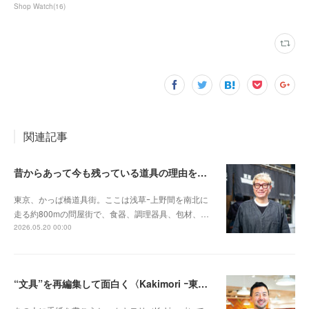
Shop Watch
(
16
)
関連記事
昔からあって今も残っている道具の理由を伝えたい〈釜浅商店 ｰ浅草・かっぱ橋道具街ｰ〉
東京、かっぱ橋道具街。ここは浅草ｰ上野間を南北に
走る約800mの問屋街で、食器、調理器具、包材、…
2026.05.20 00:00
“文具”を再編集して面白く〈Kakimori ｰ東京・蔵前ｰ〉