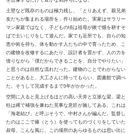
土壁など既存のものは極力残し、「とりあえず、親兄弟
友だちが集まれる場所を」作り始めた。実家はサラリー
マン家庭ではなく、子どもの頃は祖母が鍬で畑を耕すそ
ばで土いじりをして遊んだ。家でも近所でも、自らの知
恵や術を持ち、体を動かす人たちの中で育ったため、こ
の建物を改修するにあたり、設計者を置かず、人の力を
借りながら「僕だからできることを、自分でやりたい」
と思うのは自然な流れだった。建物のことでわからない
ことがあると、大工さんに待ってもらい、図書館で調べ
た。そうして完成するまで3年がかかった。
空間に入ると見上げるほどの高い天井と立派な梁。梁と
柱は縄で補強を兼ねた見事な意匠が施してある。これは
「海老結び」と呼ぶそうで、中村さんが編んだ。監督し
たのはここで籐（とう）を使ってものづくりをしていた
叔母。こんな風に、この場所のあらゆるものは思い出に