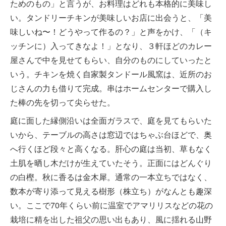
ためのもの」と言うが、お料理はどれも本格的に美味し
い。タンドリーチキンが美味しいお店に出会うと、「美
味しいね〜！どうやって作るの？」と声をかけ、「（キ
ッチンに）入ってきなよ！」となり、３軒ほどのカレー
屋さんで中を見せてもらい、自分のものにしていったと
いう。チキンを焼く自家製タンドール風窯は、近所のお
じさんの力も借りて完成。串はホームセンターで購入し
た棒の先を切って尖らせた。
庭に面した縁側沿いは全面ガラスで、庭を見てもらいた
いから、テーブルの高さは窓辺ではちゃぶ台ほどで、奥
へ行くほど段々と高くなる。肝心の庭は当初、草もなく
土肌を晒し木だけが生えていたそう。正面にはどんぐり
の白樫。秋に香るは金木犀。通常の一本立ちではなく、
数本が寄り添って見える樹形（株立ち）がなんとも趣深
い。ここで70年くらい前に温室でアマリリスなどの花の
栽培に精を出した祖父の思い出もあり、風に揺れる山野