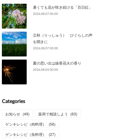
暑くても花が咲き続ける「百日紅」
2026.08.07 00:00
立秋（りっしゅう） ひぐらしの声
を聞きに
2026.08.07 00:00
夏の思い出は線香花火の香り
2026.08.04 00:00
Categories
お知らせ
(
49
)
薬局で相談しよう
(
63
)
ゲンキレシピ（肉料理）
(
56
)
ゲンキレシピ（魚料理）
(
27
)