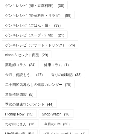
ゲンキレシピ（卵・豆腐料理）
(
30
)
ゲンキレシピ（野菜料理・サラダ）
(
89
)
ゲンキレシピ（ごはん・麺）
(
39
)
ゲンキレシピ（スープ・汁物）
(
21
)
ゲンキレシピ（デザート・ドリンク）
(
26
)
class A セレクト商品
(
29
)
薬剤師コラム
(
24
)
健康コラム
(
1
)
今月、何読もう。
(
47
)
香りの歳時記
(
38
)
二十四節気暮らしの健康カレンダー
(
75
)
道端植物図鑑
(
5
)
季節の健康ワンポイント
(
44
)
Pickup Now
(
15
)
Shop Watch
(
16
)
わが街じまん
(
16
)
今月のLife
(
50
)
Life読者の声
(
51
)
プライバシーポリシー
(
1
)