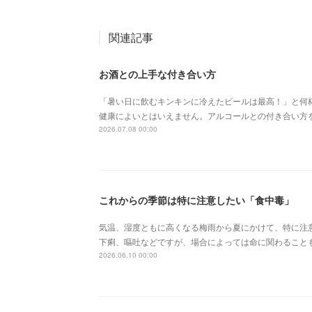
関連記事
お酒との上手な付き合い方
「暑い日に飲むキンキンに冷えたビールは最高！」と何
健康によいとはいえません。アルコールとの付き合い方
2026.07.08 00:00
これからの季節は特に注意したい「食中毒」
気温、湿度ともに高くなる梅雨から夏にかけて、特に注
下痢、嘔吐などですが、場合によっては命に関わること
2026.06.10 00:00