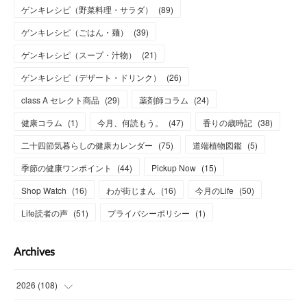
ゲンキレシピ（野菜料理・サラダ）
(
89
)
ゲンキレシピ（ごはん・麺）
(
39
)
ゲンキレシピ（スープ・汁物）
(
21
)
ゲンキレシピ（デザート・ドリンク）
(
26
)
class A セレクト商品
(
29
)
薬剤師コラム
(
24
)
健康コラム
(
1
)
今月、何読もう。
(
47
)
香りの歳時記
(
38
)
二十四節気暮らしの健康カレンダー
(
75
)
道端植物図鑑
(
5
)
季節の健康ワンポイント
(
44
)
Pickup Now
(
15
)
Shop Watch
(
16
)
わが街じまん
(
16
)
今月のLife
(
50
)
Life読者の声
(
51
)
プライバシーポリシー
(
1
)
Archives
2026
(
108
)