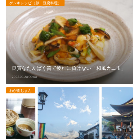
ゲンキレシピ（卵・豆腐料理）
良質なたんぱく質で疲れに負けない「和風カニ玉」
2023.03.20 00:00
わが街じまん