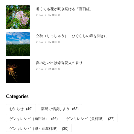
暑くても花が咲き続ける「百日紅」
2026.08.07 00:00
立秋（りっしゅう） ひぐらしの声を聞きに
2026.08.07 00:00
夏の思い出は線香花火の香り
2026.08.04 00:00
Categories
お知らせ
(
49
)
薬局で相談しよう
(
63
)
ゲンキレシピ（肉料理）
(
56
)
ゲンキレシピ（魚料理）
(
27
)
ゲンキレシピ（卵・豆腐料理）
(
30
)