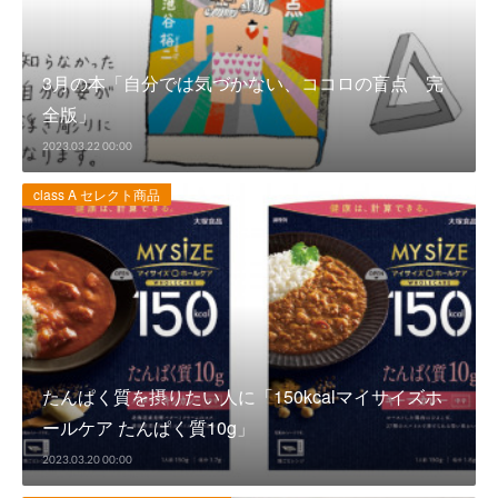
3月の本「自分では気づかない、ココロの盲点 完
全版」
2023.03.22 00:00
class A セレクト商品
たんぱく質を摂りたい人に「150kcalマイサイズホ
ールケア たんぱく質10g」
2023.03.20 00:00