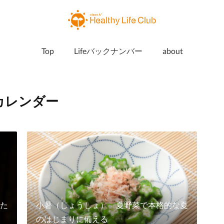
Top
Lifeバックナンバー
about
カレンダー
た
小暑（しょうしょ） 夏野菜で本格的な夏
のはじまりに備える