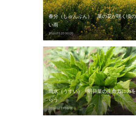
春分（しゅんぶん） 菜の花が咲く頃の
い雨
2026.03.20 00:00
雨水（うすい） 明日葉の生命力に力を
らう
2026.02.19 00:00