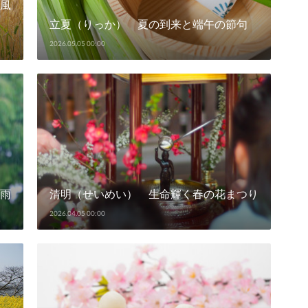
風
立夏（りっか） 夏の到来と端午の節句
2026.05.05 00:00
雨
清明（せいめい） 生命輝く春の花まつり
2026.04.05 00:00