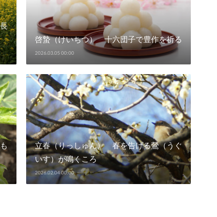
長
啓蟄（けいちつ） 十六団子で豊作を祈る
2026.03.05 00:00
も
立春（りっしゅん） 春を告げる鶯（うぐ
いす）が鳴くころ
2026.02.04 00:00