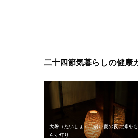
二十四節気暮らしの健康
大暑（たいしょ） 暑い夏の夜に涼をも
らす灯り