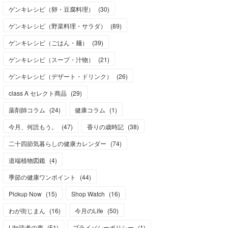
ゲンキレシピ（卵・豆腐料理）
(
30
)
ゲンキレシピ（野菜料理・サラダ）
(
89
)
ゲンキレシピ（ごはん・麺）
(
39
)
ゲンキレシピ（スープ・汁物）
(
21
)
ゲンキレシピ（デザート・ドリンク）
(
26
)
class A セレクト商品
(
29
)
薬剤師コラム
(
24
)
健康コラム
(
1
)
今月、何読もう。
(
47
)
香りの歳時記
(
38
)
二十四節気暮らしの健康カレンダー
(
74
)
道端植物図鑑
(
4
)
季節の健康ワンポイント
(
44
)
Pickup Now
(
15
)
Shop Watch
(
16
)
わが街じまん
(
16
)
今月のLife
(
50
)
Life読者の声
(
51
)
プライバシーポリシー
(
1
)