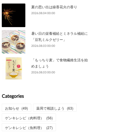
夏の思い出は線香花火の香り
2026.08.04 00:00
暑い日の栄養補給とミネラル補給に
「豆乳ミルクゼリー」
2026.08.03 00:00
「もっちり麦」で食物繊維生活を始
めましょう
2026.08.03 00:00
Categories
お知らせ
(
49
)
薬局で相談しよう
(
63
)
ゲンキレシピ（肉料理）
(
56
)
ゲンキレシピ（魚料理）
(
27
)