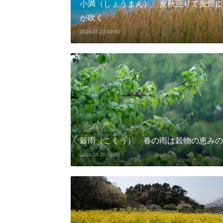
小満（しょうまん） 麦秋至りて麦畑に
が吹く
2026.05.21 00:00
穀雨（こくう） 春の雨は穀物の恵みの
2026.04.20 00:00