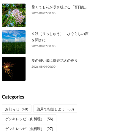
暑くても花が咲き続ける「百日紅」
2026.08.07 00:00
立秋（りっしゅう） ひぐらしの声
を聞きに
2026.08.07 00:00
夏の思い出は線香花火の香り
2026.08.04 00:00
Categories
お知らせ
(
49
)
薬局で相談しよう
(
63
)
ゲンキレシピ（肉料理）
(
56
)
ゲンキレシピ（魚料理）
(
27
)