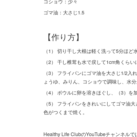
コショウ：少々
ゴマ油：大さじ1.5
【作り方】
（1） 切り干し大根は軽く洗って5分ほど
（2） 干し椎茸も水で戻して1cm角くらい
（3） フライパンにゴマ油を大さじ1/2
ょうゆ、みりん、コショウで調味し、水分
（4） ボウルに卵を溶きほぐし、（3）を
（5） フライパンをきれいにしてゴマ油大
色がつくまで焼く。
Healthy Life ClubのYouTub