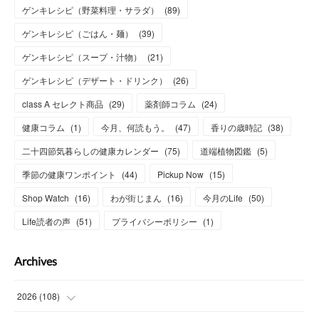
ゲンキレシピ（野菜料理・サラダ）
(
89
)
ゲンキレシピ（ごはん・麺）
(
39
)
ゲンキレシピ（スープ・汁物）
(
21
)
ゲンキレシピ（デザート・ドリンク）
(
26
)
class A セレクト商品
(
29
)
薬剤師コラム
(
24
)
健康コラム
(
1
)
今月、何読もう。
(
47
)
香りの歳時記
(
38
)
二十四節気暮らしの健康カレンダー
(
75
)
道端植物図鑑
(
5
)
季節の健康ワンポイント
(
44
)
Pickup Now
(
15
)
Shop Watch
(
16
)
わが街じまん
(
16
)
今月のLife
(
50
)
Life読者の声
(
51
)
プライバシーポリシー
(
1
)
Archives
2026
(
108
)