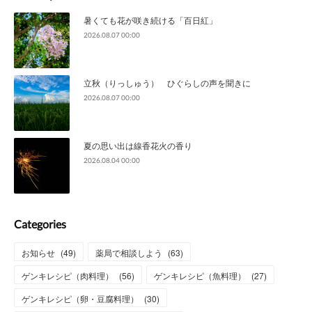
暑くても花が咲き続ける「百日紅」
2026.08.07 00:00
立秋（りっしゅう） ひぐらしの声を聞きに
2026.08.07 00:00
夏の思い出は線香花火の香り
2026.08.04 00:00
Categories
お知らせ
(
49
)
薬局で相談しよう
(
63
)
ゲンキレシピ（肉料理）
(
56
)
ゲンキレシピ（魚料理）
(
27
)
ゲンキレシピ（卵・豆腐料理）
(
30
)