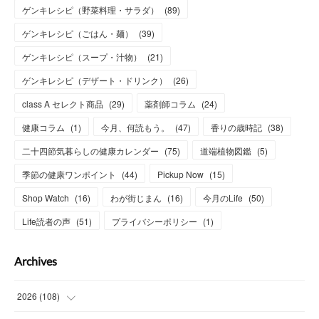
ゲンキレシピ（野菜料理・サラダ）
(
89
)
ゲンキレシピ（ごはん・麺）
(
39
)
ゲンキレシピ（スープ・汁物）
(
21
)
ゲンキレシピ（デザート・ドリンク）
(
26
)
class A セレクト商品
(
29
)
薬剤師コラム
(
24
)
健康コラム
(
1
)
今月、何読もう。
(
47
)
香りの歳時記
(
38
)
二十四節気暮らしの健康カレンダー
(
75
)
道端植物図鑑
(
5
)
季節の健康ワンポイント
(
44
)
Pickup Now
(
15
)
Shop Watch
(
16
)
わが街じまん
(
16
)
今月のLife
(
50
)
Life読者の声
(
51
)
プライバシーポリシー
(
1
)
Archives
2026
(
108
)