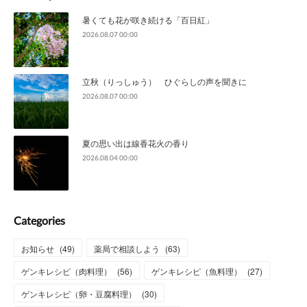
暑くても花が咲き続ける「百日紅」
2026.08.07 00:00
立秋（りっしゅう） ひぐらしの声を聞きに
2026.08.07 00:00
夏の思い出は線香花火の香り
2026.08.04 00:00
Categories
お知らせ
(
49
)
薬局で相談しよう
(
63
)
ゲンキレシピ（肉料理）
(
56
)
ゲンキレシピ（魚料理）
(
27
)
ゲンキレシピ（卵・豆腐料理）
(
30
)