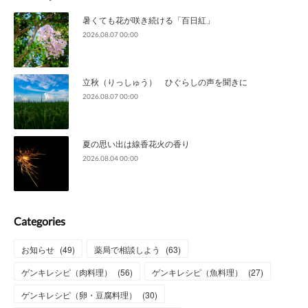
暑くても花が咲き続ける「百日紅」
2026.08.07 00:00
立秋（りっしゅう） ひぐらしの声を聞きに
2026.08.07 00:00
夏の思い出は線香花火の香り
2026.08.04 00:00
Categories
お知らせ
(
49
)
薬局で相談しよう
(
63
)
ゲンキレシピ（肉料理）
(
56
)
ゲンキレシピ（魚料理）
(
27
)
ゲンキレシピ（卵・豆腐料理）
(
30
)