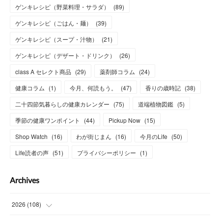
ゲンキレシピ（野菜料理・サラダ）
(
89
)
ゲンキレシピ（ごはん・麺）
(
39
)
ゲンキレシピ（スープ・汁物）
(
21
)
ゲンキレシピ（デザート・ドリンク）
(
26
)
class A セレクト商品
(
29
)
薬剤師コラム
(
24
)
健康コラム
(
1
)
今月、何読もう。
(
47
)
香りの歳時記
(
38
)
二十四節気暮らしの健康カレンダー
(
75
)
道端植物図鑑
(
5
)
季節の健康ワンポイント
(
44
)
Pickup Now
(
15
)
Shop Watch
(
16
)
わが街じまん
(
16
)
今月のLife
(
50
)
Life読者の声
(
51
)
プライバシーポリシー
(
1
)
Archives
2026
(
108
)