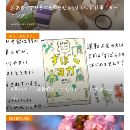
穴あきやすりきれを蘇らせるかわいい針仕事「ダー
ニング」
2026.04.15 00:00
今月、何読もう。
4月の本「自律神経どこでもリセット！ ずぼらヨ
ガ」
2026.04.14 00:00
道端植物図鑑