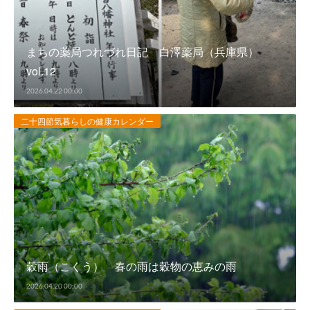
まちの薬局つれづれ日記 白澤薬局（兵庫県）
vol.12
2026.04.22 00:00
二十四節気暮らしの健康カレンダー
穀雨（こくう） 春の雨は穀物の恵みの雨
2026.04.20 00:00