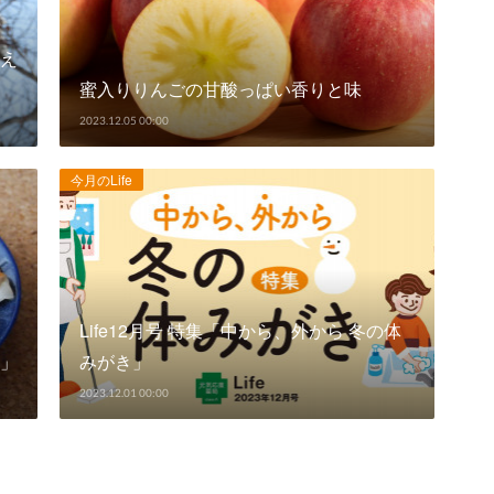
え
蜜入りりんごの甘酸っぱい香りと味
2023.12.05 00:00
今月のLife
Life12月号 特集「中から、外から 冬の体
」
みがき」
2023.12.01 00:00