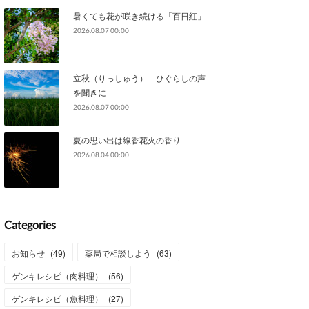
暑くても花が咲き続ける「百日紅」
2026.08.07 00:00
立秋（りっしゅう） ひぐらしの声
を聞きに
2026.08.07 00:00
夏の思い出は線香花火の香り
2026.08.04 00:00
Categories
お知らせ
(
49
)
薬局で相談しよう
(
63
)
ゲンキレシピ（肉料理）
(
56
)
ゲンキレシピ（魚料理）
(
27
)