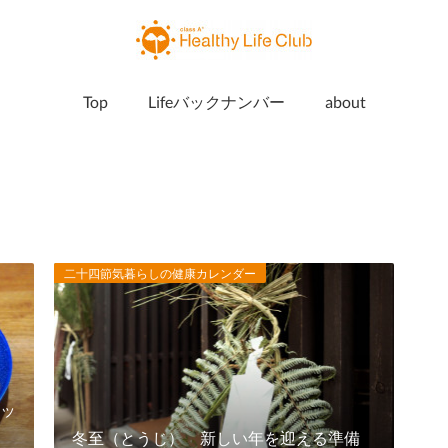
Top
Lifeバックナンバー
about
二十四節気暮らしの健康カレンダー
ッ
冬至（とうじ） 新しい年を迎える準備