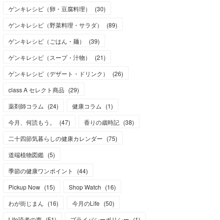
ゲンキレシピ（卵・豆腐料理）
(
30
)
ゲンキレシピ（野菜料理・サラダ）
(
89
)
ゲンキレシピ（ごはん・麺）
(
39
)
ゲンキレシピ（スープ・汁物）
(
21
)
ゲンキレシピ（デザート・ドリンク）
(
26
)
class A セレクト商品
(
29
)
薬剤師コラム
(
24
)
健康コラム
(
1
)
今月、何読もう。
(
47
)
香りの歳時記
(
38
)
二十四節気暮らしの健康カレンダー
(
75
)
道端植物図鑑
(
5
)
季節の健康ワンポイント
(
44
)
Pickup Now
(
15
)
Shop Watch
(
16
)
わが街じまん
(
16
)
今月のLife
(
50
)
Life読者の声
(
51
)
プライバシーポリシー
(
1
)