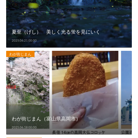
夏至（げし） 美しく光る蛍を見にいく
2025.06.21 00:00
わが街じまん
わが街じまん（富山県高岡市）
2025.06.18 00:00