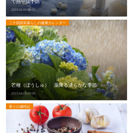
で熱中症予防
2025.06.06 00:00
二十四節気暮らしの健康カレンダー
芒種（ぼうしゅ） 薬降る清らかな季節
2025.06.05 00:00
香りの歳時記