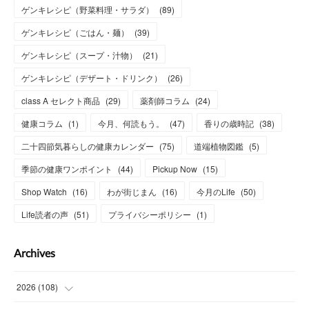
ゲンキレシピ（野菜料理・サラダ）
(
89
)
ゲンキレシピ（ごはん・麺）
(
39
)
ゲンキレシピ（スープ・汁物）
(
21
)
ゲンキレシピ（デザート・ドリンク）
(
26
)
class A セレクト商品
(
29
)
薬剤師コラム
(
24
)
健康コラム
(
1
)
今月、何読もう。
(
47
)
香りの歳時記
(
38
)
二十四節気暮らしの健康カレンダー
(
75
)
道端植物図鑑
(
5
)
季節の健康ワンポイント
(
44
)
Pickup Now
(
15
)
Shop Watch
(
16
)
わが街じまん
(
16
)
今月のLife
(
50
)
Life読者の声
(
51
)
プライバシーポリシー
(
1
)
Archives
2026
(
108
)