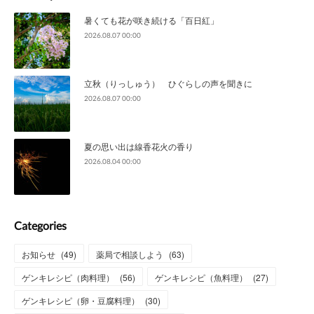
暑くても花が咲き続ける「百日紅」
2026.08.07 00:00
立秋（りっしゅう） ひぐらしの声を聞きに
2026.08.07 00:00
夏の思い出は線香花火の香り
2026.08.04 00:00
Categories
お知らせ
(
49
)
薬局で相談しよう
(
63
)
ゲンキレシピ（肉料理）
(
56
)
ゲンキレシピ（魚料理）
(
27
)
ゲンキレシピ（卵・豆腐料理）
(
30
)